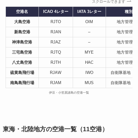
スクロールできます
空港名
ICAO 4レター
IATA 3レター
種別
大島空港
RJTO
OIM
地方管理空
新島空港
RJAN
–
地方管理空
神津島空港
RJAZ
–
地方管理空
三宅島空港
RJTQ
MYE
地方管理空
八丈島空港
RJTH
HAC
地方管理空
硫黄島飛行場
RJAW
IWO
自衛隊基地（
南鳥島飛行場
RJAM
MUS
自衛隊基地（
伊豆・小笠原諸島の空港一覧
東海・北陸地方の空港一覧（11空港）