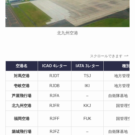
北九州空港
スクロールできます
空港名
ICAO 4レター
IATA 3レター
種別
対馬空港
RJDT
TSJ
地方管理空
壱岐空港
RJDB
IKI
地方管理空
芦屋飛行場
RJFA
–
自衛隊基地（
北九州空港
RJFR
KKJ
国管理空
福岡空港
RJFF
FUK
国管理空
築城飛行場
RJFZ
–
自衛隊基地（