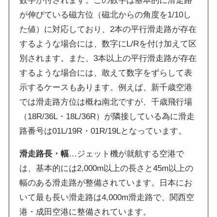
数字が付されます。この数字は基本的に滑走路
が伸びている磁方位（磁北からの角度を1/10し
た値）に対応しており、2本の平行滑走路が存在
するような場合には、数字にL/Rを付け加えて区
別されます。また、3本以上の平行滑走路が存在
するような場合には、敢えて数字をずらして表
示するケースもあります。例えば、新千歳空港
では滑走路方位は概ね南北ですが、千歳飛行場
（18R/36L・18L/36R）が隣接している為に滑走
路番号は01L/19R・01R/19Lとなっています。
滑走路長・幅
…ジェット機が就航する空港で
は、基本的には2,000m以上の長さと45m以上の
幅のある滑走路が整備されています。日本にお
いて最も長い滑走路は4,000m滑走路で、関西空
港・成田空港に整備されています。