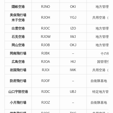
隠岐空港
RJNO
OKI
地方管理空
美保飛行場
RJOH
YGJ
共用空港（航
米子空港
出雲空港
RJOC
IZO
地方管理空
石見空港
RJOW
IWJ
地方管理空
岡山空港
RJOB
OKJ
地方管理空
岡南飛行場
RJBK
–
その他
広島空港
RJOA
HIJ
国管理空
岩国飛行場
RJOI
IWK
共用空港（米
防府飛行場
RJOF
–
自衛隊基地（
山口宇部空港
RJDC
UBJ
特定地方管理
小月飛行場
RJOZ
–
自衛隊基地（