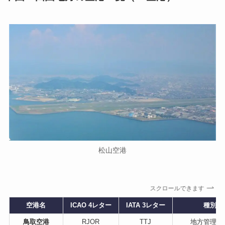
松山空港
スクロールできます
空港名
ICAO 4レター
IATA 3レター
種別
鳥取空港
RJOR
TTJ
地方管理空