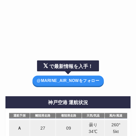
𝕏
で最新情報を入手！
@MARINE_AIR_NOWをフォロー
神戸空港 運航状況
運航予測
離陸滑走路
着陸滑走路
天気/気温
風向/風速
運航予測
離陸滑走路
着陸滑走路
天気/気温
風向/風速
曇り
260°
Ａ
27
09
34℃
5kt