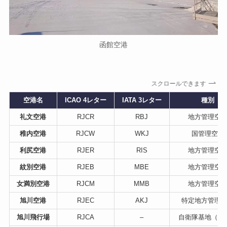
函館空港
スクロールできます
空港名
ICAO 4レター
IATA 3レター
種別
礼文空港
RJCR
RBJ
地方管理空
稚内空港
RJCW
WKJ
国管理空港
利尻空港
RJER
RIS
地方管理空
紋別空港
RJEB
MBE
地方管理空
女満別空港
RJCM
MMB
地方管理空
旭川空港
RJEC
AKJ
特定地方管理
旭川飛行場
RJCA
–
自衛隊基地（陸