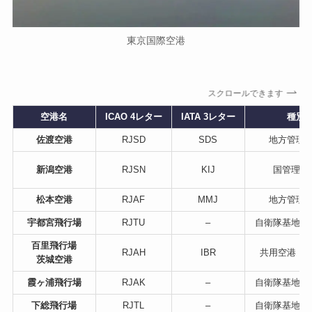
東京国際空港
スクロールできます
空港名
ICAO 4レター
IATA 3レター
種別
佐渡空港
RJSD
SDS
地方管理
新潟空港
RJSN
KIJ
国管理空
松本空港
RJAF
MMJ
地方管理
宇都宮飛行場
RJTU
–
自衛隊基地（
百里飛行場
RJAH
IBR
共用空港（
茨城空港
霞ヶ浦飛行場
RJAK
–
自衛隊基地（
下総飛行場
RJTL
–
自衛隊基地（