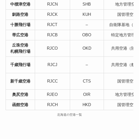
中標津空港
RJCN
SHB
地方管理空
釧路空港
RJCK
KUH
国管理空港
十勝飛行場
RJCT
–
自衛隊基地（陸
帯広空港
RJCB
OBO
特定地方管理
丘珠空港
RJCO
OKD
共用空港（陸
札幌飛行場
千歳飛行場
RJCJ
–
共用空港（航
新千歳空港
RJCC
CTS
国管理空港
奥尻空港
RJEO
OIR
地方管理空
函館空港
RJCH
HKD
国管理空港
北海道の空港一覧