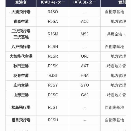
空港名
ICAO 4レター
IATA 3レター
種別
大湊飛行場
RJSO
–
自衛隊基地（
青森空港
RJSA
AOJ
地方管理空
三沢飛行場
RJSM
MSJ
共用空港（米
三沢基地
八戸飛行場
RJSH
–
自衛隊基地（
大館能代空港
RJSR
ONJ
地方管理空
秋田空港
RJSK
AXT
特定地方管理
花巻空港
RJSI
HNA
地方管理空
庄内空港
RJSY
SYO
地方管理空
山形空港
RJSC
GAJ
特定地方管理
松島飛行場
RJST
–
自衛隊基地（
霞目飛行場
RJSU
–
自衛隊基地（