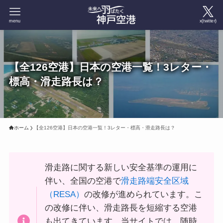
menu
x(twitter)
【全126空港】日本の空港一覧！3レター・
標高・滑走路長は？
ホーム
【全126空港】日本の空港一覧！3レター・標高・滑走路長は？
滑走路に関する新しい安全基準の運用に
伴い、全国の空港で
滑走路端安全区域
（RESA）
の改修が進められています。こ
の改修に伴い、滑走路長を短縮する空港
も出てきています。当サイトでは、随時