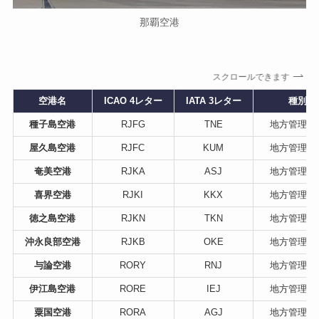
那覇空港
スクロールできます
空港名
ICAO 4レター
IATA 3レター
種別
種子島空港
RJFG
TNE
地方管理空
屋久島空港
RJFC
KUM
地方管理空
奄美空港
RJKA
ASJ
地方管理空
喜界空港
RJKI
KKX
地方管理空
徳之島空港
RJKN
TKN
地方管理空
沖永良部空港
RJKB
OKE
地方管理空
与論空港
RORY
RNJ
地方管理空
伊江島空港
RORE
IEJ
地方管理空
粟国空港
RORA
AGJ
地方管理空