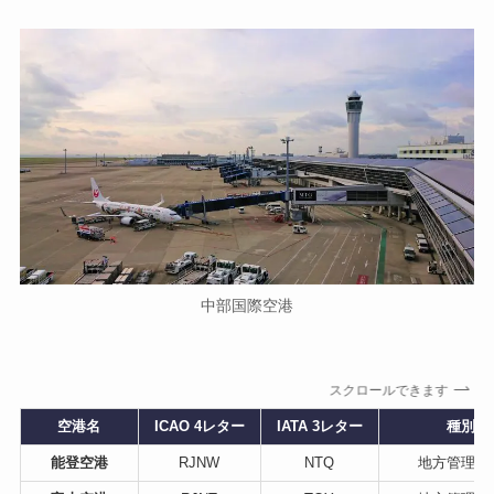
中部国際空港
スクロールできます
空港名
ICAO 4レター
IATA 3レター
種別
能登空港
RJNW
NTQ
地方管理空