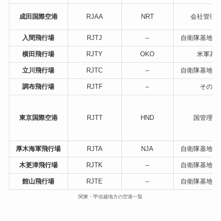
成田国際空港
RJAA
NRT
会社管理
入間飛行場
RJTJ
–
自衛隊基地（
横田飛行場
RJTY
OKO
米軍基
立川飛行場
RJTC
–
自衛隊基地（
調布飛行場
RJTF
–
その他
東京国際空港
RJTT
HND
国管理空
厚木海軍飛行場
RJTA
NJA
自衛隊基地（
木更津飛行場
RJTK
–
自衛隊基地（
館山飛行場
RJTE
–
自衛隊基地（
関東・甲信越地方の空港一覧