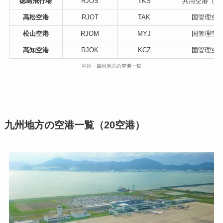
徳島飛行場
RJOS
TKS
共用空港（海
高松空港
RJOT
TAK
国管理空
松山空港
RJOM
MYJ
国管理空
高知空港
RJOK
KCZ
国管理空
中国・四国地方の空港一覧
九州地方の空港一覧（20空港）