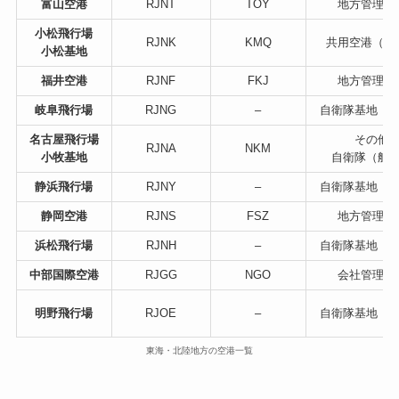
富山空港
RJNT
TOY
地方管理空
小松飛行場
RJNK
KMQ
共用空港（航
小松基地
福井空港
RJNF
FKJ
地方管理空
岐阜飛行場
RJNG
–
自衛隊基地（
名古屋飛行場
その他
RJNA
NKM
小牧基地
自衛隊（航
静浜飛行場
RJNY
–
自衛隊基地（
静岡空港
RJNS
FSZ
地方管理空
浜松飛行場
RJNH
–
自衛隊基地（
中部国際空港
RJGG
NGO
会社管理空
明野飛行場
RJOE
–
自衛隊基地（
東海・北陸地方の空港一覧