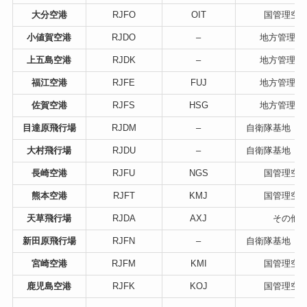
大分空港
RJFO
OIT
国管理空
小値賀空港
RJDO
–
地方管理空
上五島空港
RJDK
–
地方管理空
福江空港
RJFE
FUJ
地方管理空
佐賀空港
RJFS
HSG
地方管理空
目達原飛行場
RJDM
–
自衛隊基地（
大村飛行場
RJDU
–
自衛隊基地（
長崎空港
RJFU
NGS
国管理空
熊本空港
RJFT
KMJ
国管理空
天草飛行場
RJDA
AXJ
その他
新田原飛行場
RJFN
–
自衛隊基地（
宮崎空港
RJFM
KMI
国管理空
鹿児島空港
RJFK
KOJ
国管理空