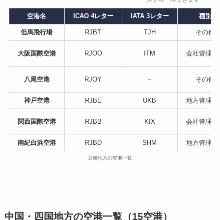
空港名
ICAO 4レター
IATA 3レター
種別
但馬飛行場
RJBT
TJH
その他
大阪国際空港
RJOO
ITM
会社管理空
八尾空港
RJOY
–
その他
神戸空港
RJBE
UKB
地方管理空
関西国際空港
RJBB
KIX
会社管理空
南紀白浜空港
RJBD
SHM
地方管理空
近畿地方の空港一覧
中国・四国地方の空港一覧（15空港）