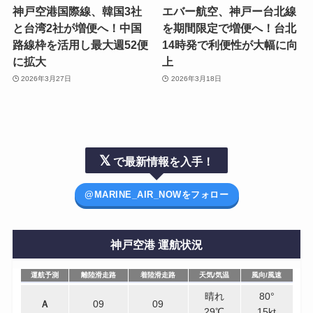
神戸空港国際線、韓国3社
エバー航空、神戸ー台北線
と台湾2社が増便へ！中国
を期間限定で増便へ！台北
路線枠を活用し最大週52便
14時発で利便性が大幅に向
に拡大
上
2026年3月27日
2026年3月18日
𝕏
で最新情報を入手！
@MARINE_AIR_NOWをフォロー
神戸空港 運航状況
運航予測
離陸滑走路
着陸滑走路
天気/気温
風向/風速
運航予測
離陸滑走路
着陸滑走路
天気/気温
風向/風速
晴れ
80°
Ａ
09
09
29℃
15kt