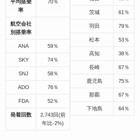
平均搭乗
70％
率
茨城
61％
航空会社
羽田
79％
別搭乗率
松本
53％
ANA
59％
高知
38％
SKY
74％
長崎
67％
SNJ
58％
鹿児島
75％
ADO
76％
那覇
67％
FDA
52％
下地島
64％
発着回数
2,743回(前
年比-2%)