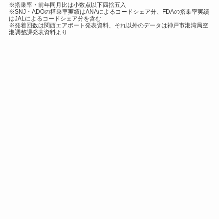
※搭乗率・前年同月比は小数点以下四捨五入
※SNJ・ADOの搭乗率実績はANAによるコードシェア分、FDAの搭乗率実績
はJALによるコードシェア分を含む
※発着回数は関西エアポート発表資料、それ以外のデータは神戸市港湾局空
港調整課発表資料より