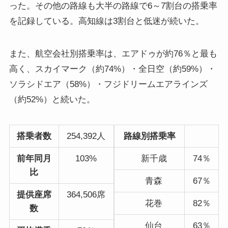
った。その他の路線も大半の路線で6～7割台の搭乗率
を記録している。高知線は3割台と低迷が続いた。
また、航空会社別搭乗率は、エアドゥが約76％と最も
高く、スカイマーク（約74%）・全日空（約59%）・
ソラシドエア（58%）・フジドリームエアラインズ
（約52%）と続いた。
搭乗者数
254,392人
路線別搭乗率
前年同月
103%
新千歳
74％
比
青森
67％
提供座席
364,506席
花巻
82％
数
仙台
63％