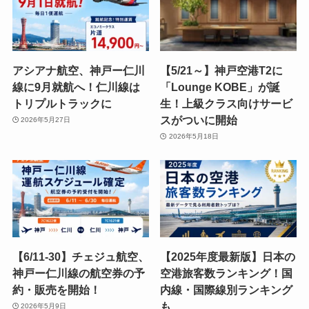
アシアナ航空、神戸ー仁川
【5/21～】神戸空港T2に
線に9月就航へ！仁川線は
「Lounge KOBE」が誕
トリプルトラックに
生！上級クラス向けサービ
スがついに開始
2026年5月27日
2026年5月18日
【6/11-30】チェジュ航空、
【2025年度最新版】日本の
神戸ー仁川線の航空券の予
空港旅客数ランキング！国
約・販売を開始！
内線・国際線別ランキング
も
2026年5月9日