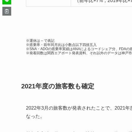
（前年比+7%，2019年比+
※運休は – で表記
※搭乗率・前年同月比は小数点以下四捨五入
※SNA・ADOの搭乗率実績はANAによるコードシェア分、FDA
※発着回数は関西エアポート発表資料、それ以外のデータは神戸
2021年度の旅客数も確定
2022年3月の旅客数が発表されたことで、2021
なった。