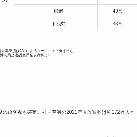
7%）
那覇
49％
下地島
33％
の搭乗率実績はJALによるコードシェア分を含む
市港湾局空港調整課発表資料より
年度の旅客数も確定。神戸空港の2021年度旅客数は約172万人と