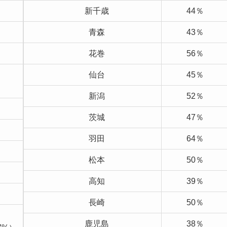
新千歳
44％
青森
43％
花巻
56％
仙台
45％
新潟
52％
茨城
47％
羽田
64％
松本
50％
高知
39％
長崎
50％
鹿児島
38％