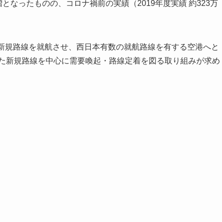
となったものの、コロナ禍前の実績（2019年度実績 約323万
。
が新規路線を就航させ、西日本有数の就航路線を有する空港へと
れた新規路線を中心に需要喚起・路線定着を図る取り組みが求め