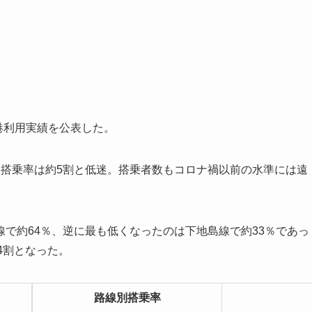
港利用実績を公表した。
均搭乗率は約5割と低迷。搭乗者数もコロナ禍以前の水準には遠
で約64％、逆に最も低くなったのは下地島線で約33％であっ
4割となった。
路線別搭乗率