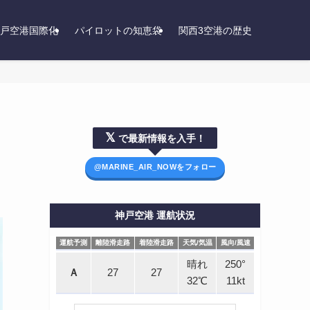
戸空港国際化
パイロットの知恵袋
関西3空港の歴史
𝕏
で最新情報を入手！
@MARINE_AIR_NOWをフォロー
神戸空港 運航状況
運航予測
離陸滑走路
着陸滑走路
天気/気温
風向/風速
運航予測
離陸滑走路
着陸滑走路
天気/気温
風向/風速
晴れ
250°
Ａ
27
27
32℃
11kt