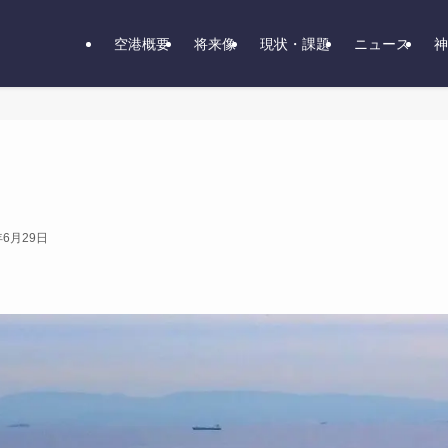
空港概要
将来像
現状・課題
ニュース
神
年6月29日