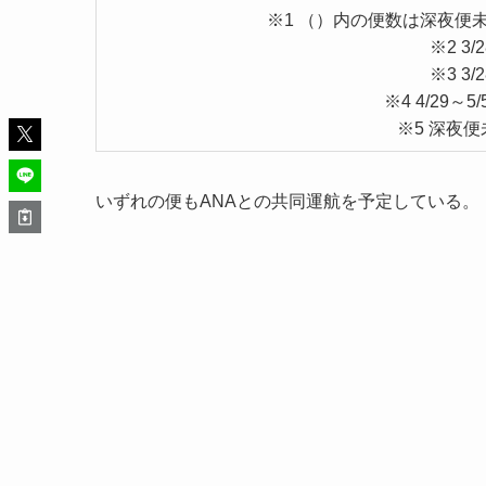
※1 （）内の便数は深夜便
※2 3
※3 3
※4 4/29～5
※5 深夜便
いずれの便もANAとの共同運航を予定している。