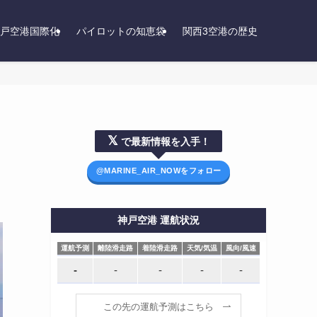
戸空港国際化
パイロットの知恵袋
関西3空港の歴史
𝕏
で最新情報を入手！
@MARINE_AIR_NOWをフォロー
神戸空港 運航状況
運航予測
離陸滑走路
着陸滑走路
天気/気温
風向/風速
運航予測
離陸滑走路
着陸滑走路
天気/気温
風向/風速
-
-
-
-
-
この先の運航予測はこちら