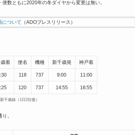
便数ともに2020年の冬ダイヤから変更は無い。
画について
（ADOプレスリリース）
千歳着
便名
機種
新千歳発
神戸着
:30
118
737
9:00
11:00
:25
120
737
14:55
16:55
新千歳線（1日2往復）
通り。