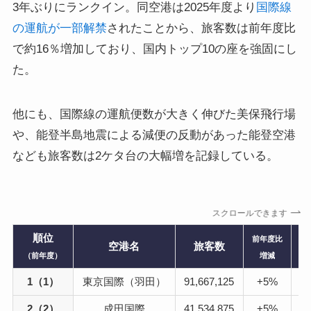
3年ぶりにランクイン。同空港は2025年度より
国際線
の運航が一部解禁
されたことから、旅客数は前年度比
で約16％増加しており、国内トップ10の座を強固にし
た。
他にも、国際線の運航便数が大きく伸びた美保飛行場
や、能登半島地震による減便の反動があった能登空港
なども旅客数は2ケタ台の大幅増を記録している。
スクロールできます
順位
前年度比
空港名
旅客数
国
（前年度）
増減
1（1）
東京国際（羽田）
91,667,125
+5%
67
2（2）
成田国際
41,534,875
+5%
7