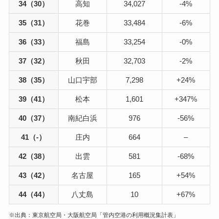
34（30）
高知
34,027
-4%
35（31）
花巻
33,484
-6%
36（33）
福島
33,254
-0%
37（32）
秋田
32,703
-2%
38（35）
山口宇部
7,298
+24%
39（41）
松本
1,601
+347%
40（37）
南紀白浜
976
-56%
41（-）
庄内
664
–
42（38）
出雲
581
-68%
43（42）
名古屋
165
+54%
44（44）
八丈島
10
+67%
※出典：東京航空局・大阪航空局「管内空港の利用概況集計表」