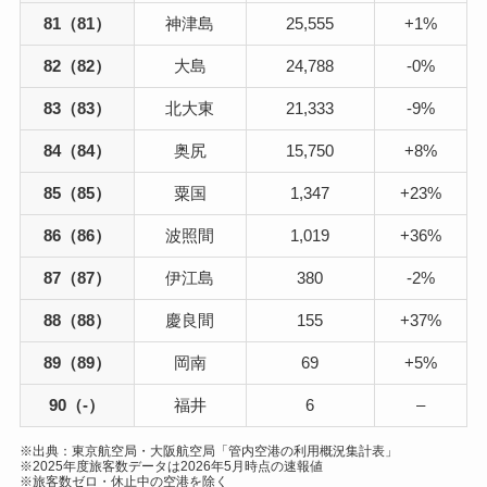
81（81）
神津島
25,555
+1%
82（82）
大島
24,788
-0%
83（83）
北大東
21,333
-9%
84（84）
奥尻
15,750
+8%
85（85）
粟国
1,347
+23%
86（86）
波照間
1,019
+36%
87（87）
伊江島
380
-2%
88（88）
慶良間
155
+37%
89（89）
岡南
69
+5%
90（-）
福井
6
–
※出典：東京航空局・大阪航空局「管内空港の利用概況集計表」
※2025年度旅客数データは2026年5月時点の速報値
※旅客数ゼロ・休止中の空港を除く