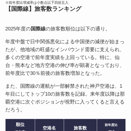
※前年度比増減率は小数点以下四捨五入
【国際線】旅客数ランキング
2025年度の
国際線
の旅客数順位は以下の通り。
年度中盤で日中関係悪化による中国便の減便が始まっ
たが、他地域の旺盛なインバウンド需要に支えられ、
多くの空港で前年度実績を上回っている。特に、仙
台・熊本など地方空港の伸び率が顕著となっており、
前年度比で30％前後の旅客数増加となった。
また、国際線の運航が一部解禁された神戸空港は、1
年目にしてトップ10の旅客数を記録。来年度以降は那
覇空港に次ぐポジションが視野に入ってくると言える
だろう。
順位
前年度比
空港名
旅客数