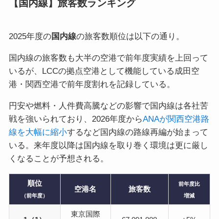
【国内線】旅客数ランキング
2025年度の
国内線
の旅客数順位は以下の通り。
国内線の旅客数も大半の空港で前年度実績を上回って
いるが、LCCの拠点空港として機能している成田空
港・関西空港で前年度割れを記録している。
円安や燃料・人件費高騰などの影響で国内線は各社苦
戦を強いられており、2026年度から
ANAが関西空港路
線を大幅に縮小
するなど国内線の路線再編が始まって
いる。来年度以降は国内線を取り巻く環境は更に厳し
くなることが予想される。
順位
前年度比
空港名
旅客数
（前年度）
増減
東京国際