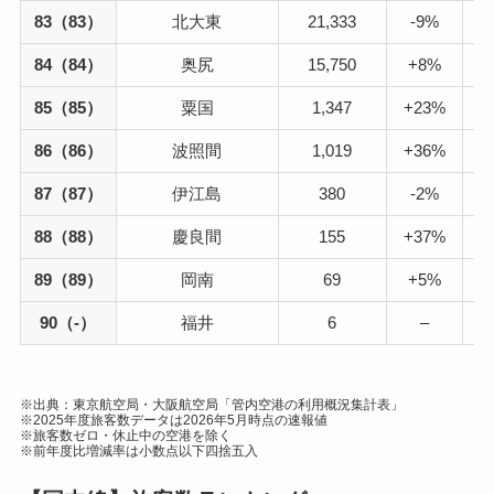
83（83）
北大東
21,333
-9%
84（84）
奥尻
15,750
+8%
85（85）
粟国
1,347
+23%
86（86）
波照間
1,019
+36%
87（87）
伊江島
380
-2%
88（88）
慶良間
155
+37%
89（89）
岡南
69
+5%
90（-）
福井
6
–
※出典：東京航空局・大阪航空局「管内空港の利用概況集計表」
※2025年度旅客数データは2026年5月時点の速報値
※旅客数ゼロ・休止中の空港を除く
※前年度比増減率は小数点以下四捨五入