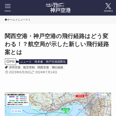
menu
x(twitter)
ホーム
ニュース
関西空港・神戸空港の飛行経路はどう変
わる！？航空局が示した新しい飛行経路
案とは
PR
ニュース
将来像
神戸空港国際化
伊丹空港
航空管制
関西空港
飛行経路
2023年6月26日
2024年7月14日