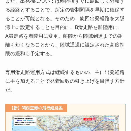
また、出発機については離陸後すぐに旋回して分岐す
る経路とすることで、所定の管制間隔を早期に確保す
ることが可能となる。そのため、旋回出発経路を大阪
湾上に設定することを目的に、B滑走路を離陸用に、
A滑走路を着陸用に変更。離陸から陸域到達までの距
離も短くなることから、陸域通過に設定された高度制
限の緩和も予定する。
専用滑走路運用方式は継続するものの、主に出発経路
に手を加えることで発着回数の引き上げを目指す方針
だ。
【新】関西空港の飛行経路案