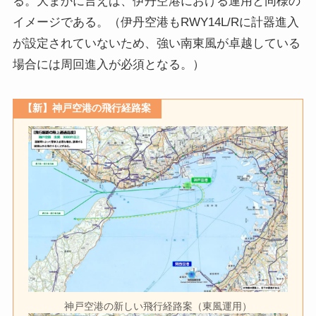
る。大まかに言えば、伊丹空港における運用と同様の
イメージである。（伊丹空港もRWY14L/Rに計器進入
が設定されていないため、強い南東風が卓越している
場合には周回進入が必須となる。）
【新】神戸空港の飛行経路案
神戸空港の新しい飛行経路案（東風運用）