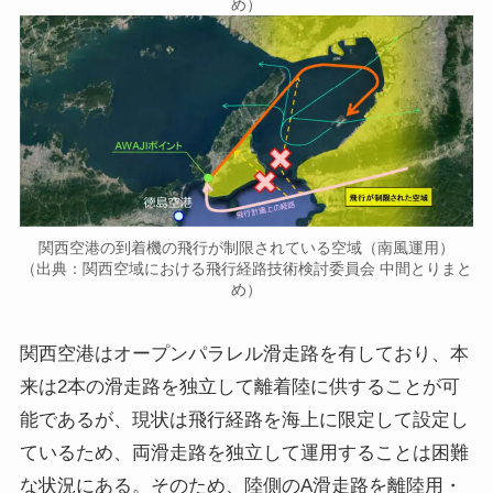
め）
関西空港の到着機の飛行が制限されている空域（南風運用）
（出典：関西空域における飛行経路技術検討委員会 中間とりまと
め）
関西空港はオープンパラレル滑走路を有しており、本
来は2本の滑走路を独立して離着陸に供することが可
能であるが、現状は飛行経路を海上に限定して設定し
ているため、両滑走路を独立して運用することは困難
な状況にある。そのため、陸側のA滑走路を離陸用・