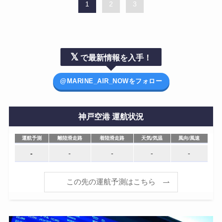
1
2
3
𝕏
で最新情報を入手！
@MARINE_AIR_NOWをフォロー
神戸空港 運航状況
運航予測
離陸滑走路
着陸滑走路
天気/気温
風向/風速
運航予測
離陸滑走路
着陸滑走路
天気/気温
風向/風速
-
-
-
-
-
この先の運航予測はこちら